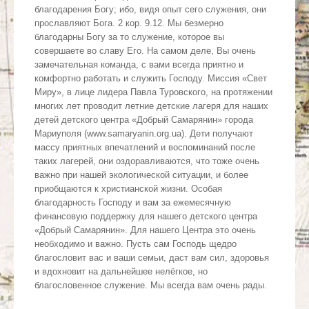
благодарения Богу; ибо, видя опыт сего служения, они
прославляют Бога. 2 кор. 9.12. Мы безмерно
благодарны Богу за то служение, которое вы
совершаете во славу Его. На самом деле, Вы очень
замечательная команда, с вами всегда приятно и
комфортно работать и служить Господу. Миссия «Свет
Миру», в лице лидера Павла Туровского, на протяжении
многих лет проводит летние детские лагеря для наших
детей детского центра «Добрый Самарянин» города
Мариуполя (www.samaryanin.org.ua). Дети получают
массу приятных впечатлений и воспоминаний после
таких лагерей, они оздоравливаются, что тоже очень
важно при нашей экологической ситуации, и более
приобщаются к христианской жизни. Особая
благодарность Господу и вам за ежемесячную
финансовую поддержку для нашего детского центра
«Добрый Самарянин». Для нашего Центра это очень
необходимо и важно. Пусть сам Господь щедро
благословит вас и ваши семьи, даст вам сил, здоровья
и вдохновит на дальнейшее нелёгкое, но
благословенное служение. Мы всегда вам очень рады.