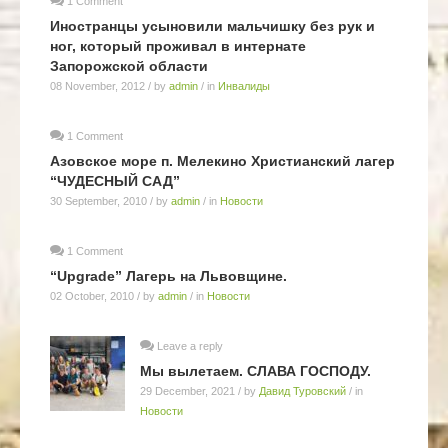
1 Comment
Иностранцы усыновили мальчишку без рук и
ног, который проживал в интернате
Запорожской области
08 November, 2012
/ by
admin
/ in
Инвалиды
1 Comment
Азовское море п. Мелекино Христианский лагер
“ЧУДЕСНЫЙ САД”
30 September, 2010
/ by
admin
/ in
Новости
1 Comment
“Upgrade” Лагерь на Львовщине.
02 October, 2010
/ by
admin
/ in
Новости
Leave a reply
Мы вылетаем. СЛАВА ГОСПОДУ.
29 December, 2021
/ by
Давид Туровский
/ in
Новости