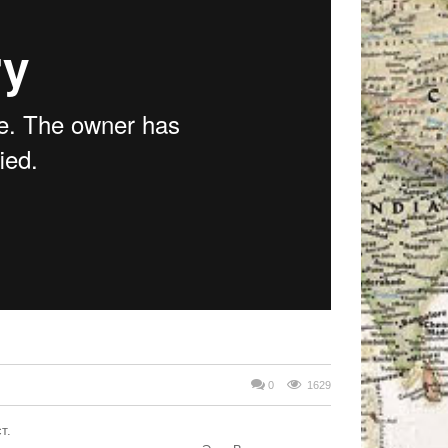
0
1629
т.