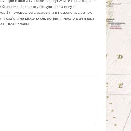
вые две скважины среди народа Эви. Вторая деревня
арейшинами. Провели детскую программу и
ись 17 человек. Благословили и помолились за тех
ту. Роздали на каждую семью рис и масло а детишки
ля Своей славы.