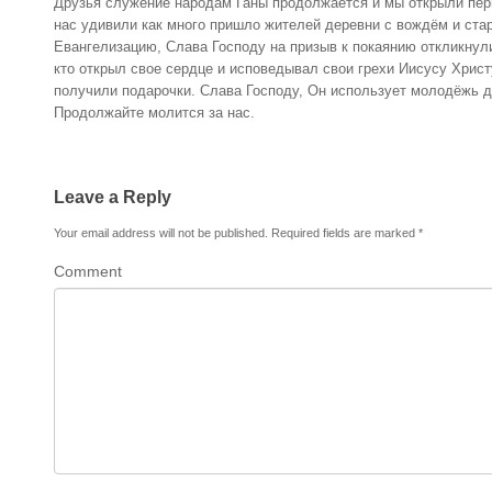
Друзья служение народам Ганы продолжается и мы открыли пер
нас удивили как много пришло жителей деревни с вождём и ст
Евангелизацию, Слава Господу на призыв к покаянию откликнул
кто открыл свое сердце и исповедывал свои грехи Иисусу Хрис
получили подарочки. Слава Господу, Он использует молодёжь д
Продолжайте молится за нас.
Leave a Reply
Your email address will not be published.
Required fields are marked
*
Comment