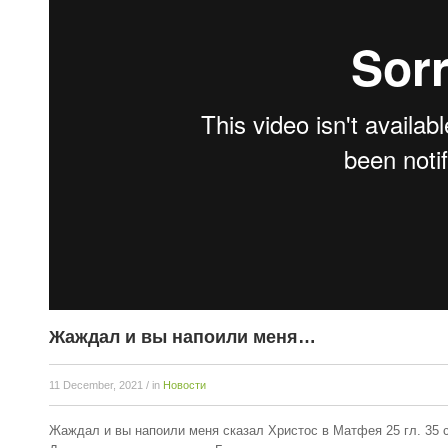
Жаждал и вы напоили меня…
11 December, 2021
/ in
Новости
Жаждал и вы напоили меня сказал Христос в Матфея 25 гл. 35 с