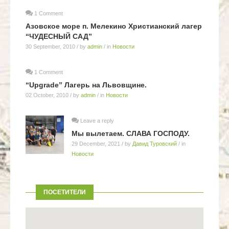
1 Comment
Азовское море п. Мелекино Христианский лагер
“ЧУДЕСНЫЙ САД”
30 September, 2010
/ by
admin
/ in
Новости
1 Comment
“Upgrade” Лагерь на Львовщине.
02 October, 2010
/ by
admin
/ in
Новости
Leave a reply
Мы вылетаем. СЛАВА ГОСПОДУ.
29 December, 2021
/ by
Давид Туровский
/ in
Новости
ПОСЕТИТЕЛИ