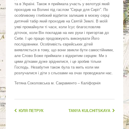
та в Україні. Також я приймала участь у велотурі який
проходив на Волині під гаслом “Серце для Сиріт”. По
особливому глибокий відбиток залишив в моєму серці
дитячий табір який проходив на Святій Землі. В моїй
уяві промайнули ті часи, коли Ісус благословляв
діточок, коли Він покладав на них руки і пригортав до
Себе. І цю працю продовжують виконувати Його
послідовники. Особливість єврейських дітей
виявляється в тому, що вони звикли бути самостійними,
але Слово Боже приймали з відкритим серцем. Ми з
цими дітками дуже зріднилися, і це зробив тільки
Господь. Незабутня також була та мить коли ми
розлучалися і діти з сльозами на очах проводжали нас.
Тетяна Соколовська м. Сакраменто – Каліфорнія
ЮЛЯ ПЕТРУК
TANYA KULCHITSKAYA