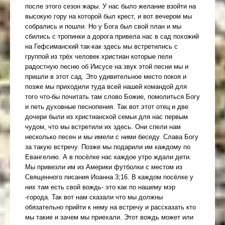
после этого сезон жары. У нас было желание взойти на
высокую гору на которой был крест, и вот вечером мы
собрались и пошли. Но у Бога был свой план и мы
сбились с тропинки а дорога привела нас в сад похожий
на Гефсиманский так-как здесь мы встретились с
группой из трёх человек христиан которые пели
радостную песню об Иисусе на звук этой песни мы и
пришли в этот сад. Это удивительное место покоя и
позже мы приходили туда всей нашей командой для
того что-бы почитать там слово Божие, помолиться Богу
и петь духовные песнопения. Так вот этот отец и две
дочери были из христианской семьи для нас первым
чудом, что мы встретили их здесь. Они спели нам
несколько песен и мы имели с ними беседу. Cлава Богу
за такую встречу. Позже мы подарили им каждому по
Евангелию. А в посёлке нас каждое утро ждали дети.
Мы привезли им из Америки футболки с местом из
Священного писания Иоанна 3;16. В каждом посёлке у
них там есть свой вождь- это как по нашему мэр
-города. Так вот нам сказали что мы должны
обязательно прийти к нему на встречу и рассказать кто
мы такие и зачем мы приехали. Этот вождь может или