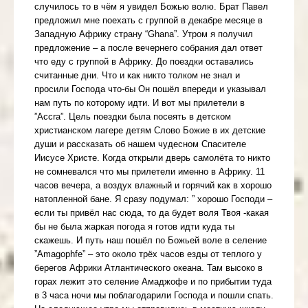
случилось то в чём я увидел Божью волю. Брат Павел
предложил мне поехать с группой в декабре месяце в
Западную Африку страну “Ghana”. Утром я получил
предложение – а после вечернего собрания дал ответ
что еду с группой в Африку. До поездки оставались
считанные дни. Что и как никто толком не знал и
просили Господа что-бы Он пошёл впереди и указывал
нам путь по которому идти. И вот мы прилетели в
”Accra”. Цель поездки была посеять в детском
христианском лагере детям Слово Божие в их детские
души и рассказать об нашем чудесном Спасителе
Иисусе Христе. Когда открыли дверь самолёта то никто
не сомневался что мы прилетели именно в Африку. 11
часов вечера, а воздух влажный и горячий как в хорошо
натопленной бане. Я сразу подумал: ” хорошо Господи –
если ты привёл нас сюда, то да будет воля Твоя -какая
бы не была жаркая погода я готов идти куда ты
скажешь. И путь наш пошёл по Божьей воле в селение
”Amagophfe” – это около трёх часов езды от теплого у
берегов Африки Атлантического океана. Там высоко в
горах лежит это селение Амаджофе и по прибытии туда
в 3 часа ночи мы поблагодарили Господа и пошли спать.