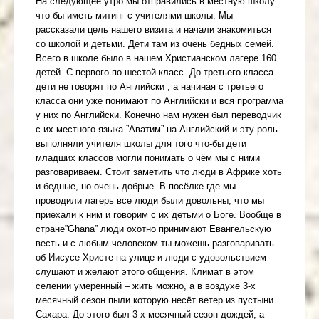
На следующее утро мы отправились в местную школу
что-бы иметь митинг с учителями школы. Мы
рассказали цель нашего визита и начали знакомиться
со школой и детьми. Дети там из очень бедных семей.
Всего в школе было в нашем Христианском лагере 160
детей. С первого по шестой класс. До третьего класса
дети не говорят по Английски , а начиная с третьего
класса они уже понимают по Английски и вся программа
у них по Английски. Конечно нам нужен был переводчик
с их местного языка ”Аватим” на Английский и эту роль
выполняли учителя школы для того что-бы дети
младших классов могли понимать о чём мы с ними
разговариваем. Стоит заметить что люди в Африке хоть
и бедные, но очень добрые. В посёлке где мы
проводили лагерь все люди были довольны, что мы
приехали к ним и говорим с их детьми о Боге. Вообще в
стране”Ghana” люди охотно принимают Евангельскую
весть и с любым человеком ты можешь разговаривать
об Иисусе Христе на улице и люди с удовольствием
слушают и желают этого общения. Климат в этом
селении умеренный – жить можно, а в воздухе 3-х
месячный сезон пыли которую несёт ветер из пустыни
Сахара. До этого был 3-х месячный сезон дождей, а