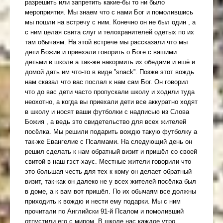
разрешить или запретить какие-бы то ни было
мероприятия. Мы знаем что с нами Бог и помолившись
мы пошли на встречу с ним. Конечно он не был один , а
с ним целая свита слуг и телохранителей одетых по их
там обычаям. На этой встрече мы рассказали что мы
дети Божии и приехали говорить о Боге с вашими
детьми в школе а так-же накормить их обедами и ешё и
домой дать им что-то в виде ”snack”. Позже этот вождь
нам сказал что вас послал к нам сам Бог. Он говорил
что до вас дети часто пропускали школу и ходили туда
неохотно, а когда вы приехали дети все аккуратно ходят
в школу и носят ваши футболки с надписью из Слова
Божия , а ведь это свидетельство для всех жителей
посёлка. Мы решили подарить вождю такую футболку а
так-же Евангелие с Псалмами. На следующий день он
решил сделать к нам обратный визит и пришёл со своей
свитой в наш гэст-хаус. Местные жители говорили что
это большая честь для тех к кому он делает обратный
визит, так-как он далеко не у всех жителей посёлка был
в доме, а к вам вот пришёл. По их обычаям все должны
приходить к вождю и нести ему подарки. Мы с ним
прочитали по Английски 91-й Псалом и помоливший
отпустили его с миром. В школе нас каждое утро