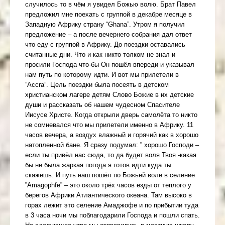
случилось то в чём я увидел Божью волю. Брат Павел
предложил мне поехать с группой в декабре месяце в
Западную Африку страну “Ghana”. Утром я получил
предложение – а после вечернего собрания дал ответ
что еду с группой в Африку. До поездки оставались
считанные дни. Что и как никто толком не знал и
просили Господа что-бы Он пошёл впереди и указывал
нам путь по которому идти. И вот мы прилетели в
”Accra”. Цель поездки была посеять в детском
христианском лагере детям Слово Божие в их детские
души и рассказать об нашем чудесном Спасителе
Иисусе Христе. Когда открыли дверь самолёта то никто
не сомневался что мы прилетели именно в Африку. 11
часов вечера, а воздух влажный и горячий как в хорошо
натопленной бане. Я сразу подумал: ” хорошо Господи –
если ты привёл нас сюда, то да будет воля Твоя -какая
бы не была жаркая погода я готов идти куда ты
скажешь. И путь наш пошёл по Божьей воле в селение
”Amagophfe” – это около трёх часов езды от теплого у
берегов Африки Атлантического океана. Там высоко в
горах лежит это селение Амаджофе и по прибытии туда
в 3 часа ночи мы поблагодарили Господа и пошли спать.