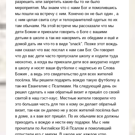
разрешить или запретить какие-бы то ни было
мероприятия. Мы знаем что с нами Бог и помолившись
мы пошли на встречу с ним. Конечно он не был один , а
с ним целая свита слуг и телохранителей одетых по их
там обычаям. На этой встрече мы рассказали что мы
дети Божии и приехали говорить о Боге с вашими
детьми в школе а так-же накормить их обедами и ешё и
домой дать им что-то в виде ”snack”. Позже этот вождь
нам сказал что вас послал к нам сам Бог. Он говорил
что до вас дети часто пропускали школу и ходили туда
неохотно, а когда вы приехали дети все аккуратно ходят
в школу и носят ваши футболки с надписью из Слова
Божия , а ведь это свидетельство для всех жителей
посёлка. Мы решили подарить вождю такую футболку а
так-же Евангелие с Псалмами. На следующий день он
решил сделать к нам обратный визит и пришёл со своей
свитой в наш гэст-хаус. Местные жители говорили что
это большая честь для тех к кому он делает обратный
визит, так-как он далеко не у всех жителей посёлка был
в доме, а к вам вот пришёл. По их обычаям все должны
приходить к вождю и нести ему подарки. Мы с ним
прочитали по Английски 91-й Псалом и помоливший
отпустили его с миром. В школе нас каждое утро