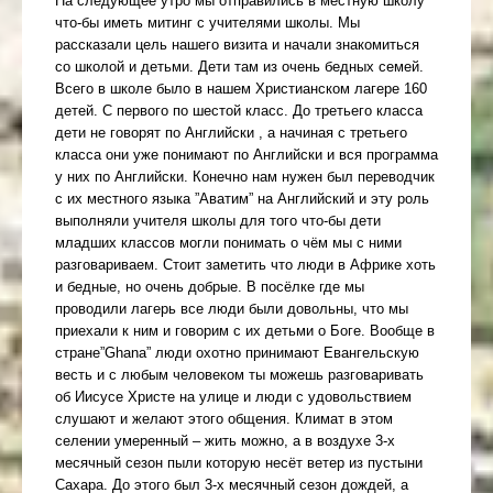
На следующее утро мы отправились в местную школу
что-бы иметь митинг с учителями школы. Мы
рассказали цель нашего визита и начали знакомиться
со школой и детьми. Дети там из очень бедных семей.
Всего в школе было в нашем Христианском лагере 160
детей. С первого по шестой класс. До третьего класса
дети не говорят по Английски , а начиная с третьего
класса они уже понимают по Английски и вся программа
у них по Английски. Конечно нам нужен был переводчик
с их местного языка ”Аватим” на Английский и эту роль
выполняли учителя школы для того что-бы дети
младших классов могли понимать о чём мы с ними
разговариваем. Стоит заметить что люди в Африке хоть
и бедные, но очень добрые. В посёлке где мы
проводили лагерь все люди были довольны, что мы
приехали к ним и говорим с их детьми о Боге. Вообще в
стране”Ghana” люди охотно принимают Евангельскую
весть и с любым человеком ты можешь разговаривать
об Иисусе Христе на улице и люди с удовольствием
слушают и желают этого общения. Климат в этом
селении умеренный – жить можно, а в воздухе 3-х
месячный сезон пыли которую несёт ветер из пустыни
Сахара. До этого был 3-х месячный сезон дождей, а