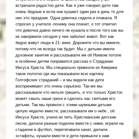
встречали радостно дети. Как я уже говорил дети там
очень бедные и если они кушают один раз в день то для
них это праздник. Одна девочка сидела и плакала. Я
спросил у учителя -почему она плачет, о тот ответил
что девочка давно ничего не кушала и после того как вы
их накормили сегодня у нее заболел живот. Вот как
бедно живут люди в 21- веке. Дорожите что вы имеете,
потому-что не всегда так будет. Мы с детьми имели
духовное занятие и рассказывали им об Ноевом потопе
и особенно детям понравился рассказ о Страдании
Иисуса Христа. Мы специально привезли из Америки
такое полотно где мы показывали всю картину
Голгофских страданий – и мы видели как дети
воспринимают это очень серьёзно. Так-же мы
рассказывали что нельзя грешить, и что только Христос
может смыть наши грехи и сделать нас святыми его
детьми. Так мы провели с этими шумными детьми
целую неделю вместе, рассказывали им о небе , об
Иисусе Христе, учили их петь Христианские детские
песни, делали разные поделки вместе с ними, играли на
стадионе в футбол, перетягивали канат, делали
эстафеты, кушали вместе и дети привыкли к нам