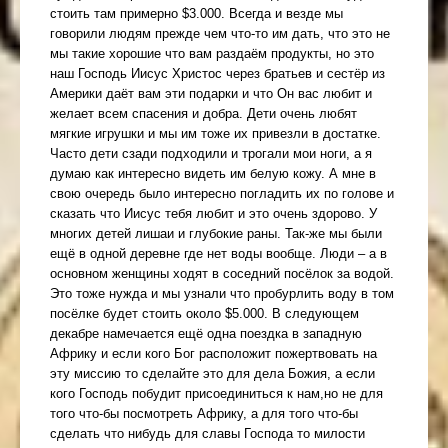
стоить там примерно $3.000. Всегда и везде мы
говорили людям прежде чем что-то им дать, что это не
мы такие хорошие что вам раздаём продукты, но это
наш Господь Иисус Христос через братьев и сестёр из
Америки даёт вам эти подарки и что Он вас любит и
желает всем спасения и добра. Дети очень любят
мягкие игрушки и мы им тоже их привезли в достатке.
Часто дети сзади подходили и трогали мои ноги, а я
думаю как интересно видеть им белую кожу. А мне в
свою очередь было интересно погладить их по голове и
сказать что Иисус тебя любит и это очень здорово. У
многих детей лишаи и глубокие раны. Так-же мы были
ещё в одной деревне где нет воды вообще. Люди – а в
основном женщины ходят в соседний посёлок за водой.
Это тоже нужда и мы узнали что пробурлить воду в том
посёлке будет стоить около $5.000. В следующем
декабре намечается ещё одна поездка в западную
Африку и если кого Бог расположит пожертвовать на
эту миссию то сделайте это для дела Божия, а если
кого Господь побудит присоединиться к нам,но не для
того что-бы посмотреть Африку, а для того что-бы
сделать что нибудь для славы Господа то милости