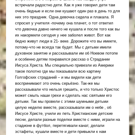
встречали радостно дети. Как я уже говорил дети там
очень бедные и если они кушают один раз в день то для
них это праздник. Одна девочка сидела и плакала. Я
спросил у учителя -почему она плачет, о тот ответил
что девочка давно ничего не кушала и после того как вы
их накормили сегодня у нее заболел живот. Вот как
бедно живут люди в 21- веке. Дорожите что вы имеете,
потому-что не всегда так будет. Мы с детьми имели
духовное занятие и рассказывали им об Ноевом потопе
и особенно детям понравился рассказ о Страдании
Иисуса Христа. Мы специально привезли из Америки
такое полотно где мы показывали всю картину
Голгофских страданий – и мы видели как дети
воспринимают это очень серьёзно. Так-же мы
рассказывали что нельзя грешить, и что только Христос
может смыть наши грехи и сделать нас святыми его
детьми. Так мы провели с этими шумными детьми
целую неделю вместе, рассказывали им о небе , об
Иисусе Христе, учили их петь Христианские детские
песни, делали разные поделки вместе с ними, играли на
стадионе в футбол, перетягивали канат, делали
эстафеты, кушали вместе и дети привыкли к нам