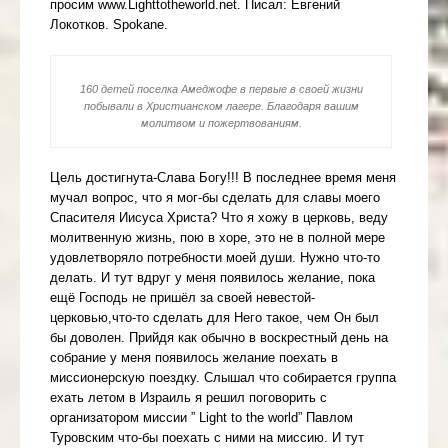
просим www.Lighttotheworld.net. Писал: Евгений
Локотков. Spokane.
160 детей поселка Амеджофе в первые в своей жизни
побывали в Христианском лагере. Благодаря вашим
молитвом и пожертвованиям.
Цель достигнута-Слава Богу!!! В последнее время меня
мучал вопрос, что я мог-бы сделать для славы моего
Спасителя Иисуса Христа? Что я хожу в церковь, веду
молитвенную жизнь, пою в хоре, это не в полной мере
удовлетворяло потребности моей души. Нужно что-то
делать. И тут вдруг у меня появилось желание, пока
ещё Господь не пришёл за своей невестой-
церковью,что-то сделать для Него такое, чем Он был
бы доволен. Прийдя как обычно в воскрестный день на
собрание у меня появилось желание поехать в
миссионерскую поездку.
Слышал что собирается группа
ехать летом в Израиль я решил поговорить с
организатором миссии ” Light to the world” Павлом
Туровским что-бы поехать с ними на миссию. И тут