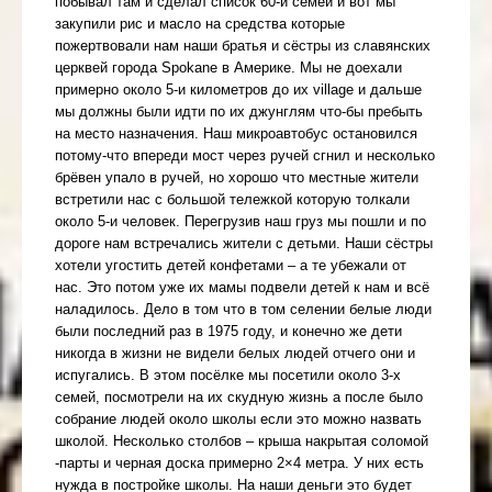
побывал там и сделал список 60-и семей и вот мы
закупили рис и масло на средства которые
пожертвовали нам наши братья и сёстры из славянских
церквей города Spokane в Америке. Мы не доехали
примерно около 5-и километров до их village и дальше
мы должны были идти по их джунглям что-бы пребыть
на место назначения. Наш микроавтобус остановился
потому-что впереди мост через ручей сгнил и несколько
брёвен упало в ручей, но хорошо что местные жители
встретили нас с большой тележкой которую толкали
около 5-и человек. Перегрузив наш груз мы пошли и по
дороге нам встречались жители с детьми. Наши сёстры
хотели угостить детей конфетами – а те убежали от
нас. Это потом уже их мамы подвели детей к нам и всё
наладилось. Дело в том что в том селении белые люди
были последний раз в 1975 году, и конечно же дети
никогда в жизни не видели белых людей отчего они и
испугались. В этом посёлке мы посетили около 3-х
семей, посмотрели на их скудную жизнь а после было
собрание людей около школы если это можно назвать
школой. Несколько столбов – крыша накрытая соломой
-парты и черная доска примерно 2×4 метра. У них есть
нужда в постройке школы. На наши деньги это будет