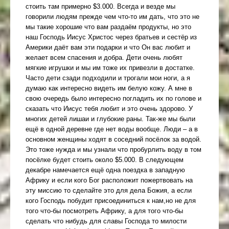
стоить там примерно $3.000. Всегда и везде мы
говорили людям прежде чем что-то им дать, что это не
мы такие хорошие что вам раздаём продукты, но это
наш Господь Иисус Христос через братьев и сестёр из
Америки даёт вам эти подарки и что Он вас любит и
желает всем спасения и добра. Дети очень любят
мягкие игрушки и мы им тоже их привезли в достатке.
Часто дети сзади подходили и трогали мои ноги, а я
думаю как интересно видеть им белую кожу. А мне в
свою очередь было интересно погладить их по голове и
сказать что Иисус тебя любит и это очень здорово. У
многих детей лишаи и глубокие раны. Так-же мы были
ещё в одной деревне где нет воды вообще. Люди – а в
основном женщины ходят в соседний посёлок за водой.
Это тоже нужда и мы узнали что пробурлить воду в том
посёлке будет стоить около $5.000. В следующем
декабре намечается ещё одна поездка в западную
Африку и если кого Бог расположит пожертвовать на
эту миссию то сделайте это для дела Божия, а если
кого Господь побудит присоединиться к нам,но не для
того что-бы посмотреть Африку, а для того что-бы
сделать что нибудь для славы Господа то милости