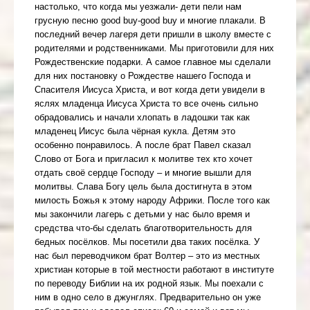
настолько, что когда мы уезжали- дети пели нам
грусную песню good buy-good buy и многие плакали. В
последний вечер лагеря дети пришли в школу вместе с
родителями и родственниками. Мы приготовили для них
Рождественские подарки. А самое главное мы сделали
для них постановку о Рождестве нашего Господа и
Спасителя Иисуса Христа, и вот когда дети увидели в
яслях младенца Иисуса Христа то все очень сильно
обрадовались и начали хлопать в ладошки так как
младенец Иисус была чёрная кукла. Детям это
особенно понравилось. А после брат Павел сказал
Слово от Бога и пригласил к молитве тех кто хочет
отдать своё сердце Господу – и многие вышли для
молитвы. Слава Богу цель была достигнута в этом
милость Божья к этому народу Африки. После того как
мы закончили лагерь с детьми у нас было время и
средства что-бы сделать благотворительность для
бедных посёлков. Мы посетили два таких посёлка. У
нас был переводчиком брат Волтер – это из местных
христиан которые в той местности работают в институте
по переводу Библии на их родной язык. Мы поехали с
ним в одно село в джунглях. Предварительно он уже