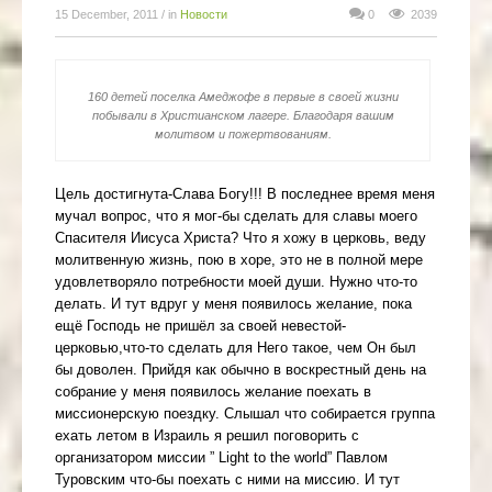
15 December, 2011
/ in
Новости
0
2039
160 детей поселка Амеджофе в первые в своей жизни
побывали в Христианском лагере. Благодаря вашим
молитвом и пожертвованиям.
Цель достигнута-Слава Богу!!! В последнее время меня
мучал вопрос, что я мог-бы сделать для славы моего
Спасителя Иисуса Христа? Что я хожу в церковь, веду
молитвенную жизнь, пою в хоре, это не в полной мере
удовлетворяло потребности моей души. Нужно что-то
делать. И тут вдруг у меня появилось желание, пока
ещё Господь не пришёл за своей невестой-
церковью,что-то сделать для Него такое, чем Он был
бы доволен. Прийдя как обычно в воскрестный день на
собрание у меня появилось желание поехать в
миссионерскую поездку.
Слышал что собирается группа
ехать летом в Израиль я решил поговорить с
организатором миссии ” Light to the world” Павлом
Туровским что-бы поехать с ними на миссию. И тут