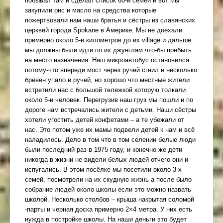
побывал там и сделал список 60-и семей и вот мы
закупили рис и масло на средства которые
пожертвовали нам наши братья и сёстры из славянских
церквей города Spokane в Америке. Мы не доехали
примерно около 5-и километров до их village и дальше
мы должны были идти по их джунглям что-бы пребыть
на место назначения. Наш микроавтобус остановился
потому-что впереди мост через ручей сгнил и несколько
брёвен упало в ручей, но хорошо что местные жители
встретили нас с большой тележкой которую толкали
около 5-и человек. Перегрузив наш груз мы пошли и по
дороге нам встречались жители с детьми. Наши сёстры
хотели угостить детей конфетами – а те убежали от
нас. Это потом уже их мамы подвели детей к нам и всё
наладилось. Дело в том что в том селении белые люди
были последний раз в 1975 году, и конечно же дети
никогда в жизни не видели белых людей отчего они и
испугались. В этом посёлке мы посетили около 3-х
семей, посмотрели на их скудную жизнь а после было
собрание людей около школы если это можно назвать
школой. Несколько столбов – крыша накрытая соломой
-парты и черная доска примерно 2×4 метра. У них есть
нужда в постройке школы. На наши деньги это будет