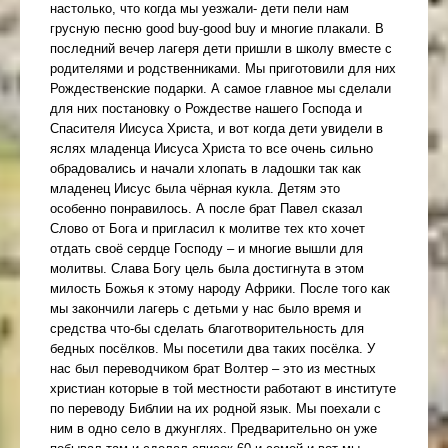
настолько, что когда мы уезжали- дети пели нам
грусную песню good buy-good buy и многие плакали. В
последний вечер лагеря дети пришли в школу вместе с
родителями и родственниками. Мы приготовили для них
Рождественские подарки. А самое главное мы сделали
для них постановку о Рождестве нашего Господа и
Спасителя Иисуса Христа, и вот когда дети увидели в
яслях младенца Иисуса Христа то все очень сильно
обрадовались и начали хлопать в ладошки так как
младенец Иисус была чёрная кукла. Детям это
особенно понравилось. А после брат Павел сказал
Слово от Бога и пригласил к молитве тех кто хочет
отдать своё сердце Господу – и многие вышли для
молитвы. Слава Богу цель была достигнута в этом
милость Божья к этому народу Африки. После того как
мы закончили лагерь с детьми у нас было время и
средства что-бы сделать благотворительность для
бедных посёлков. Мы посетили два таких посёлка. У
нас был переводчиком брат Волтер – это из местных
христиан которые в той местности работают в институте
по переводу Библии на их родной язык. Мы поехали с
ним в одно село в джунглях. Предварительно он уже