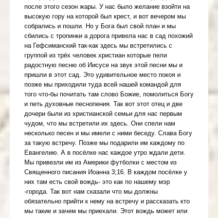
после этого сезон жары. У нас было желание взойти на
высокую гору на которой был крест, и вот вечером мы
собрались и пошли. Но у Бога был свой план и мы
сбились с тропинки а дорога привела нас в сад похожий
на Гефсиманский так-как здесь мы встретились с
группой из трёх человек христиан которые пели
радостную песню об Иисусе на звук этой песни мы и
пришли в этот сад. Это удивительное место покоя и
позже мы приходили туда всей нашей командой для
того что-бы почитать там слово Божие, помолиться Богу
и петь духовные песнопения. Так вот этот отец и две
дочери были из христианской семьи для нас первым
чудом, что мы встретили их здесь. Они спели нам
несколько песен и мы имели с ними беседу. Cлава Богу
за такую встречу. Позже мы подарили им каждому по
Евангелию. А в посёлке нас каждое утро ждали дети.
Мы привезли им из Америки футболки с местом из
Священного писания Иоанна 3;16. В каждом посёлке у
них там есть свой вождь- это как по нашему мэр
-города. Так вот нам сказали что мы должны
обязательно прийти к нему на встречу и рассказать кто
мы такие и зачем мы приехали. Этот вождь может или